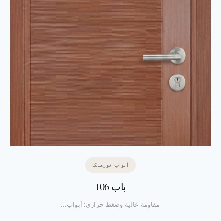
أبواب فورميكا
باب 106
مقاومة عالية وضغط حراري: أبواب…