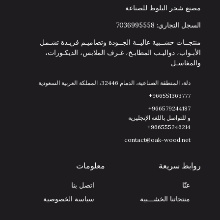
مصنع شجر البلوط للصناعة
السجل التجاري: 7036995558
منتجــات خشــبية عاليــة الجــودة وتصاميـم فريـدة تشـمل
الأبـواب، دواليـب المطابـخ، غـرف الملابس، الديكـورات،
والمغاسـل
دلة، المنطقة الصناعية، الدمام 32446، المملكة العربية السعودية
966551363777+
966579244187+
و للتواصل باللغة الإنجليزية
966555246214+
contact@oak-wood.net
روابط سريعة
معلومات
عنّا
اتصل بنا
منتجاتنا الخشـــبية
سياسة الخصوصية