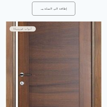
→
إظافة الى السلة
أبواب فورميكا