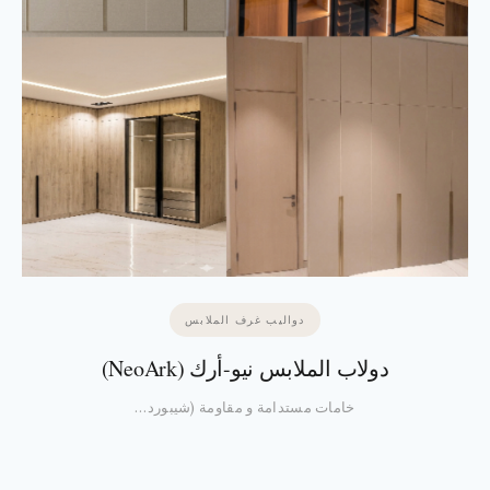
دواليب غرف الملابس
دولاب الملابس نيو-أرك (NeoArk)
خامات مستدامة و مقاومة (شيبورد…