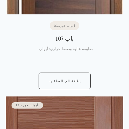
أبواب فورميكا
باب 107
مقاومة عالية وضغط حراري: أبواب…
→
إظافة الى السلة
أبواب فورميكا