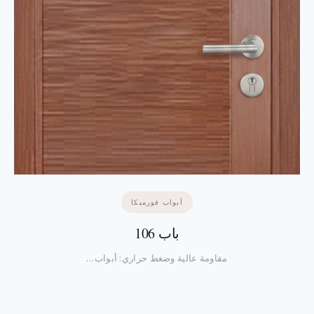
أبواب فورميكا
باب 106
مقاومة عالية وضغط حراري: أبواب…