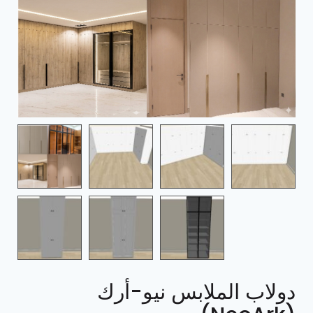
دولاب الملابس نيو-أرك