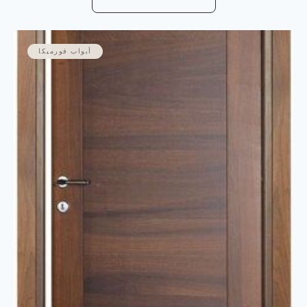
أبواب فورميكا