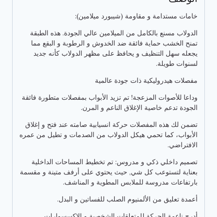
خامات مستدامة و مقاومة (شيبورد ميلامين):
الدولاب مسنع بالكامل من الميلامين عالي الجودة. هذه الطبقة
تمنح الخشب حماية فائقة ضد الخدوش و الرطوبة و البقع مما
يجعله سهل التنظيف و يحافظ على مظهر الدولاب كأنه جديد
لسنوات طويلة.
مفصلات هيدروليكية ذات جودة عالمية
وداعا للأصوات المزعجة! تم تزيد الأبواب بمفصلات متطورة فائقة
الجودة تدعم خاصية الإغلاق الناعم و المرن.
تضمن لك هذه المفصلات حركة انسيابية صامته عند فتح و إغلاق
الأبواب، كما تحمي هيكل الدولاب من الصدمات و تطيل من عمره
الافتراضي.
تصميم داخلي ذكي و مدروس: تم تخطيط المساحات الداخلية
بعناية لتستوعب كل شي, حيث يحتوي على أرفف متينة و مقسمة
بارتفاعات مدروسة للملابس المطوية و المناشف.
أعمدة تعليق من الألمنيوم الصلب للفساتين و البدل.
أدرج ناعمة الحركة للمتعلقات الشخصية و الإكسسوارات.