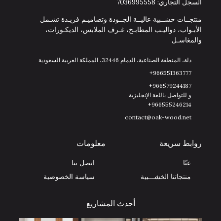
السجل التجاري: 7036995558
منتجــات خشــبية عاليــة الجــودة وتصاميـم فريـدة تشـمل
الأبـواب، دواليـب المطابـخ، غـرف الملابس، الديكـورات،
والمغاسـل
دلة، المنطقة الصناعية، الدمام 32446، المملكة العربية السعودية
966551363777+
966579244187+
و للتواصل باللغة الإنجليزية
966555246214+
contact@oak-wood.net
روابط سريعة
معلومات
عنّا
اتصل بنا
منتجاتنا الخشـــبية
سياسة الخصوصية
أحدث المشاريع