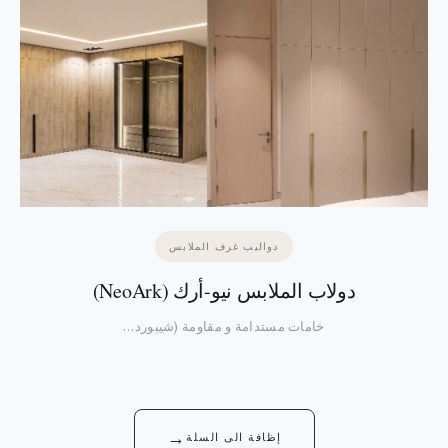
دواليب غرف الملابس
دولاب الملابس نيو-أرك (NeoArk)
خامات مستدامة و مقاومة (شيبورد…
→
إظافة الى السلة