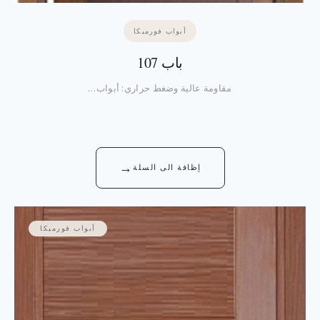
أبواب فورميكا
باب 107
مقاومة عالية وضغط حراري: أبواب…
→
إظافة الى السلة
أبواب فورميكا