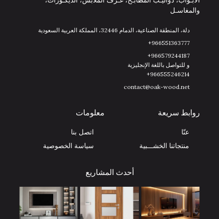
الأبـواب، دواليـب المطابـخ، غـرف الملابس، الديكـورات،
والمغاسـل
دلة، المنطقة الصناعية، الدمام 32446، المملكة العربية السعودية
966551363777+
966579244187+
و للتواصل باللغة الإنجليزية
966555246214+
contact@oak-wood.net
روابط سريعة
معلومات
عنّا
اتصل بنا
منتجاتنا الخشـــبية
سياسة الخصوصية
أحدث المشاريع