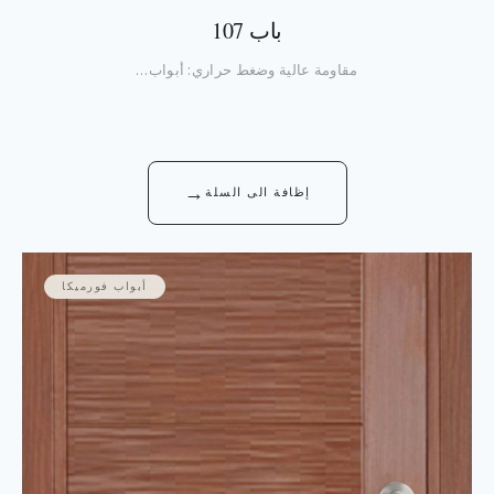
باب 107
مقاومة عالية وضغط حراري: أبواب…
→
إظافة الى السلة
أبواب فورميكا