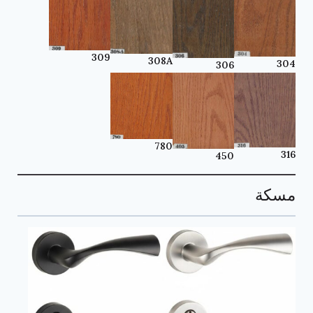
309
308A
304
306
780
316
450
مسكة