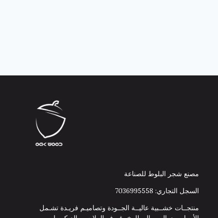
مصنع شجر البلوط للصناعة
السجل التجاري: 7036995558
منتجــات خشــبية عاليــة الجــودة وتصاميـم فريـدة تشـمل