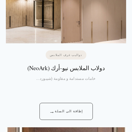
دواليب غرف الملابس
دولاب الملابس نيو-أرك (NeoArk)
خامات مستدامة و مقاومة (شيبورد…
→
إظافة الى السلة