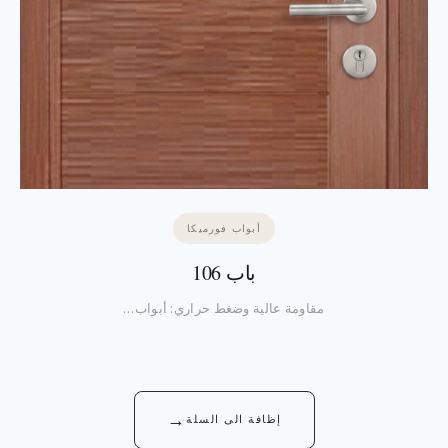
أبواب فورميكا
باب 106
مقاومة عالية وضغط حراري: أبواب…
→
إظافة الى السلة