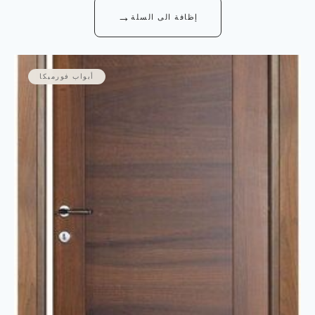
→
إظافة الى السلة
أبواب فورميكا