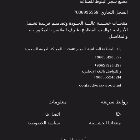
مصنع شجر البلوط للصناعة
السجل التجاري: 7036995558
منتجــات خشــبية عاليــة الجــودة وتصاميـم فريـدة تشـمل
الأبـواب، دواليـب المطابـخ، غـرف الملابس، الديكـورات،
والمغاسـل
دلة، المنطقة الصناعية، الدمام 32446، المملكة العربية السعودية
966551363777+
966579244187+
و للتواصل باللغة الإنجليزية
966555246214+
contact@oak-wood.net
روابط سريعة
معلومات
عنّا
اتصل بنا
منتجاتنا الخشـــبية
سياسة الخصوصية
أحدث المشاريع