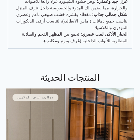
عزل جيد وعملي:
توفر حشوة الشيبورد عزلاً رائعاً للأصوات
والحرارة، مما يضمن لك الهدوء والخصوصية داخل غرف المنزل.
شكل جمالي جذاب:
مغطاة بقشرة خشب طبيعي ناعم وعصري
يناسب جميع دهانات ( ماس الايطاليه)، لتناسب أرقى الديكورات
المودرن والكلاسيك.
ا
لخيار الأذكى لبيت عصري:
تجمع بين المظهر الفخم والصلابة
المطلوبة للأبواب الداخلية (غرف ونوم ومكاتب).
المنتجات الحديثة
دواليب غرف الملابس