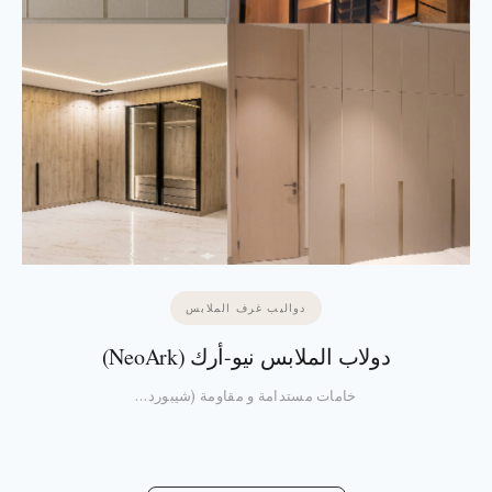
دواليب غرف الملابس
دولاب الملابس نيو-أرك (NeoArk)
خامات مستدامة و مقاومة (شيبورد…