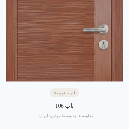
أبواب فورميكا
باب 106
مقاومة عالية وضغط حراري: أبواب…