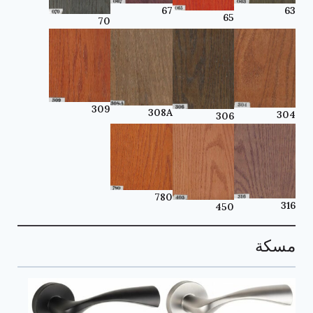
63
67
65
70
309
308A
304
306
780
316
450
مسكة