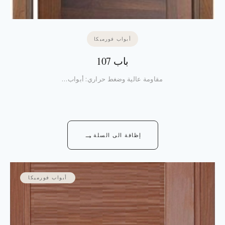
أبواب فورميكا
باب 107
مقاومة عالية وضغط حراري: أبواب…
→
إظافة الى السلة
أبواب فورميكا