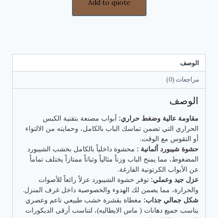
Add to quote
الوصف
مراجعات (0)
الوصف
مقاومة عالية وضغط حراري:
أبواب مصنعة بتقنية الكبس
الحراري التي تضمن تماسك الباب بالكامل، وحمايته من الالتواء
أو التقوس مع الوقت.
حشوة شيبورد ألمانية :
محشوة داخلياً بالكامل بخشب الشيبورد
المضغوط، مما يمنح الباب وزناً مثالياً وثباتاً ممتازاً يختلف تماماً
عن الأبواب الكرتونية الفارغة.
عزل جيد وعملي:
توفر حشوة الشيبورد عزلاً رائعاً للأصوات
والحرارة، مما يضمن لك الهدوء والخصوصية داخل غرف المنزل.
شكل جمالي جذاب:
مغطاة بقشرة خشب طبيعي ناعم وعصري
يناسب جميع دهانات ( ماس الايطاليه)، لتناسب أرقى الديكورات