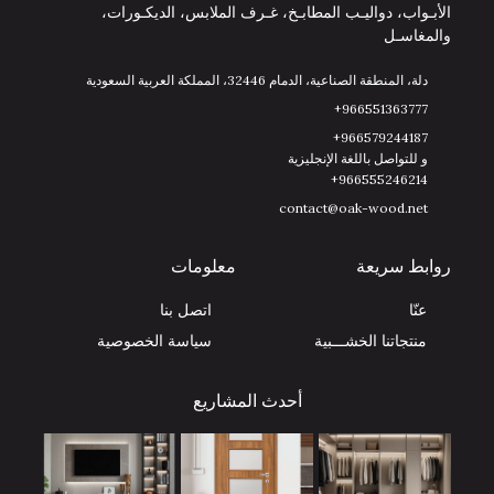
الأبـواب، دواليـب المطابـخ، غـرف الملابس، الديكـورات،
والمغاسـل
دلة، المنطقة الصناعية، الدمام 32446، المملكة العربية السعودية
966551363777+
966579244187+
و للتواصل باللغة الإنجليزية
966555246214+
contact@oak-wood.net
روابط سريعة
معلومات
عنّا
اتصل بنا
منتجاتنا الخشـــبية
سياسة الخصوصية
أحدث المشاريع