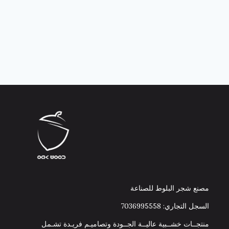
مصنع شجر البلوط للصناعة
السجل التجاري: 7036995558
منتجــات خشــبية عاليــة الجــودة وتصاميـم فريـدة تشـمل