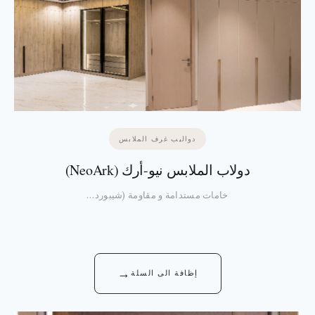
دواليب غرف الملابس
دولاب الملابس نيو-أرك (NeoArk)
خامات مستدامة و مقاومة (شيبورد…
→
إظافة الى السلة