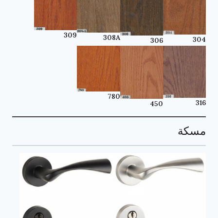
309
308A
304
306
780
316
450
مسكة