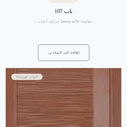
باب 107
مقاومة عالية وضغط حراري: أبواب…
→
إظافة الى السلة
أبواب فورميكا