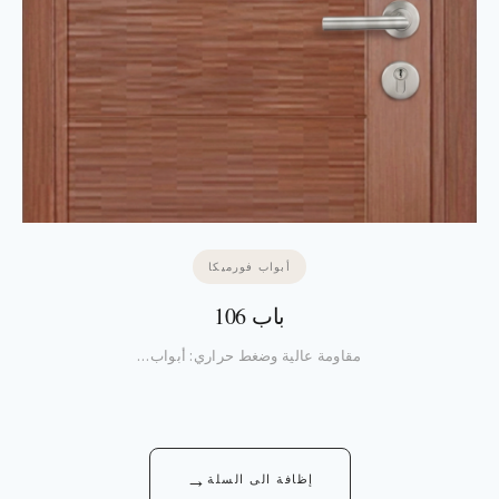
أبواب فورميكا
باب 106
مقاومة عالية وضغط حراري: أبواب…
→
إظافة الى السلة