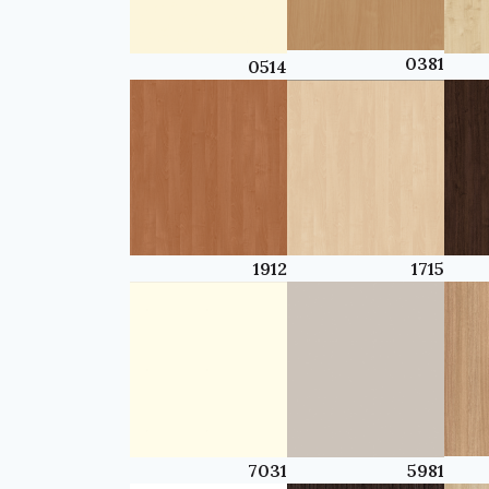
0381
0514
1912
1715
7031
5981