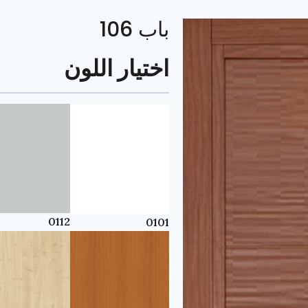
باب 106
اختيار اللون
0112
0101