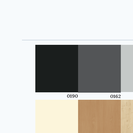
0190
0162