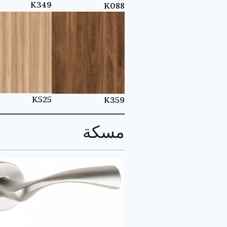
K349
K088
K525
K359
مسكة