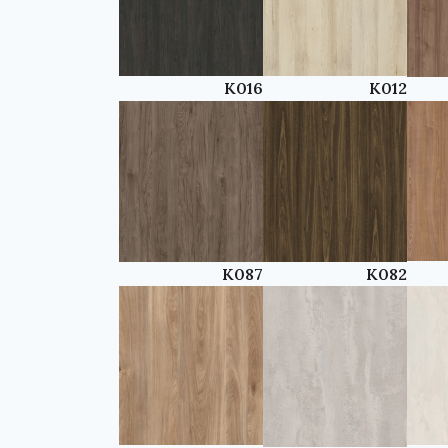
K016
K012
K087
K082