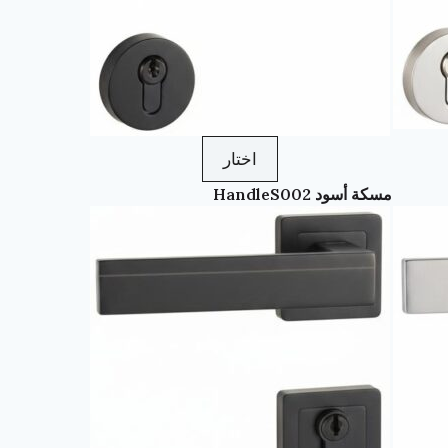
اختار
مسكة أسود HandleS002