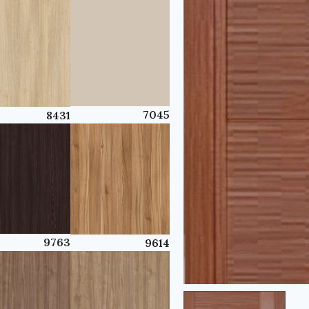
7045
8431
9763
9614