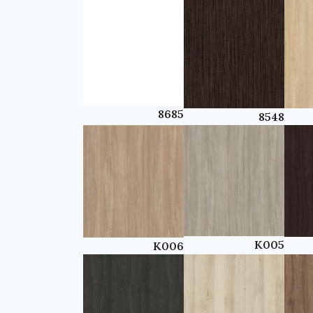
8685
8548
K005
K006