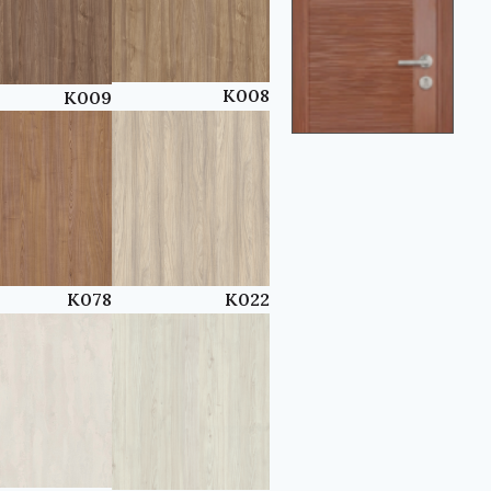
K008
K009
K078
K022