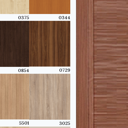
0344
0375
0729
0854
5501
3025