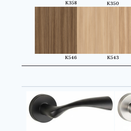
K358
K350
K543
K546