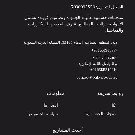
السجل التجاري: 7036995558
منتجــات خشــبية عاليــة الجــودة وتصاميـم فريـدة تشـمل
الأبـواب، دواليـب المطابـخ، غـرف الملابس، الديكـورات،
والمغاسـل
دلة، المنطقة الصناعية، الدمام 32446، المملكة العربية السعودية
966551363777+
966579244187+
و للتواصل باللغة الإنجليزية
966555246214+
contact@oak-wood.net
روابط سريعة
معلومات
عنّا
اتصل بنا
منتجاتنا الخشـــبية
سياسة الخصوصية
أحدث المشاريع