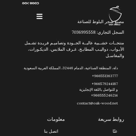
مصنع شجر البلوط للصناعة
السجل التجاري: 7036995558
منتجــات خشــبية عاليــة الجــودة وتصاميـم فريـدة تشـمل
الأبـواب، دواليـب المطابـخ، غـرف الملابس، الديكـورات،
والمغاسـل
دلة، المنطقة الصناعية، الدمام 32446، المملكة العربية السعودية
966551363777+
966579244187+
و للتواصل باللغة الإنجليزية
966555246214+
contact@oak-wood.net
روابط سريعة
معلومات
عنّا
اتصل بنا