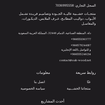
السجل التجاري: 7036995558
منتجــات خشــبية عاليــة الجــودة وتصاميـم فريـدة تشـمل
الأبـواب، دواليـب المطابـخ، غـرف الملابس، الديكـورات،
والمغاسـل
دلة، المنطقة الصناعية، الدمام 32446، المملكة العربية السعودية
966551363777+
966579244187+
و للتواصل باللغة الإنجليزية
966555246214+
contact@oak-wood.net
روابط سريعة
معلومات
عنّا
اتصل بنا
منتجاتنا الخشـــبية
سياسة الخصوصية
أحدث المشاريع