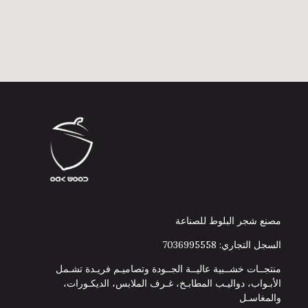
مصنع شجر البلوط للصناعة
السجل التجاري: 7036995558
منتجــات خشــبية عاليــة الجــودة وتصاميـم فريـدة تشـمل
الأبـواب، دواليـب المطابـخ، غـرف الملابس، الديكـورات،
والمغاسـل