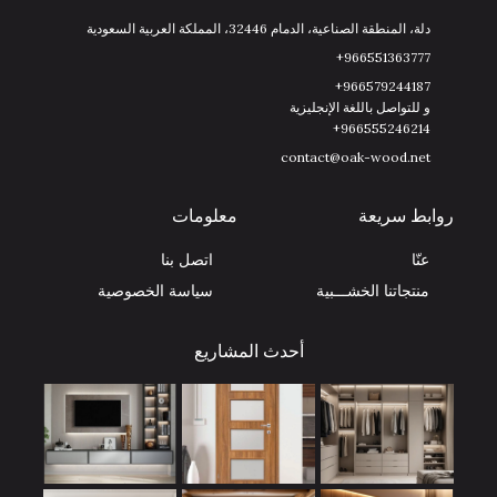
دلة، المنطقة الصناعية، الدمام 32446، المملكة العربية السعودية
966551363777+
966579244187+
و للتواصل باللغة الإنجليزية
966555246214+
contact@oak-wood.net
روابط سريعة
معلومات
عنّا
اتصل بنا
منتجاتنا الخشـــبية
سياسة الخصوصية
أحدث المشاريع